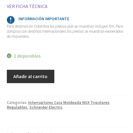
VER FICHA TÉCNICA
INFORMACIÓN IMPORTANTE
Para destinos en Colombia los precios que se muestran incluyen IVA. Para
compras con destinos internacionales los precios se muestran exonerados
de impuestos.
1 disponibles
Interruptor
Añadir al carrito
Automático
NSX100F
3X32A
36kA
TMD32
3P3D
Categorías:
Interruptores Caja Moldeada NSX Tripolares
LV429636
Regulables
,
Schneider Electric
cantidad