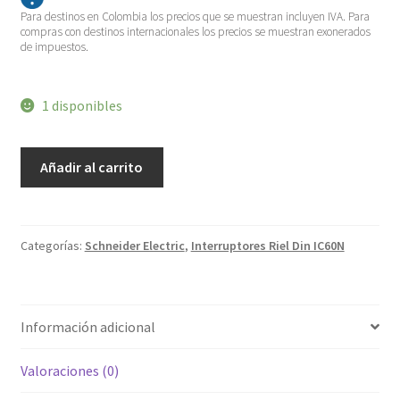
Para destinos en Colombia los precios que se muestran incluyen IVA. Para
compras con destinos internacionales los precios se muestran exonerados
de impuestos.
1 disponibles
Interruptores
Añadir al carrito
Riel
Din
(iC60)
A9F74132
cantidad
Categorías:
Schneider Electric
,
Interruptores Riel Din IC60N
Información adicional
Valoraciones (0)