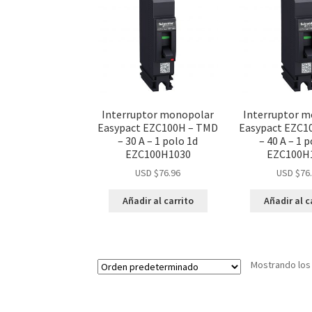
Interruptor monopolar
Interruptor 
Easypact EZC100H – TMD
Easypact EZC1
– 30 A – 1 polo 1d
– 40 A – 1 
EZC100H1030
EZC100H
USD $
76.96
USD $
76
Añadir al carrito
Añadir al c
Mostrando los