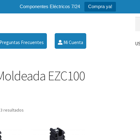
Componentes Eléctricos 7/24
Compra ya!
Bu
Bu
po
Preguntas Frecuentes
Mi Cuenta
US
 Moldeada EZC100
 3 resultados