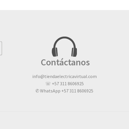
Contáctanos
info@tiendaelectricavirtual.com
☏ +57 311 8606925
✆ WhatsApp +57 311 8606925