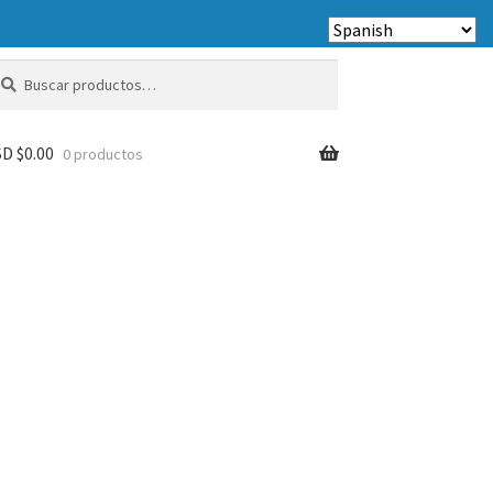
scar
scar
r:
D $
0.00
0 productos