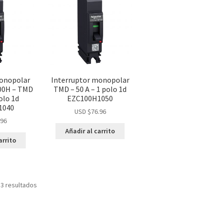
monopolar
Interruptor monopolar
00H – TMD
TMD – 50 A – 1 polo 1d
polo 1d
EZC100H1050
1040
USD $
76.96
.96
Añadir al carrito
arrito
 3 resultados