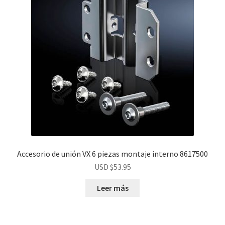
Cirprotec
Rittal
Allen Bradley
Centelsa
Accesorio de unión VX 6 piezas montaje interno 8617500
Lovato
USD $
53.95
Siba
Leer más
WEG