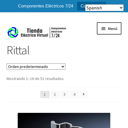
Componentes Eléctricos 7/24
Compra ya!
Menú
Rittal
Inicio
Expandi
Tienda
el
Mostrando 1–16 de 51 resultados
menú
Schneider Electric
hijo
1
2
3
4
Siemens
ABB