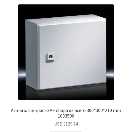
Legrand
CU Conectores
3M
Dexson
Contacto
Armario compacto AE chapa de acero 300*300*210 mm
Preguntas Frecuentes
1033500
USD $
129.14
Mi Cuenta