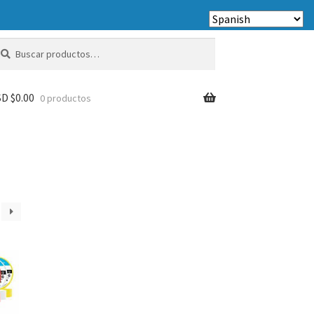
scar
scar
r:
D $
0.00
0 productos