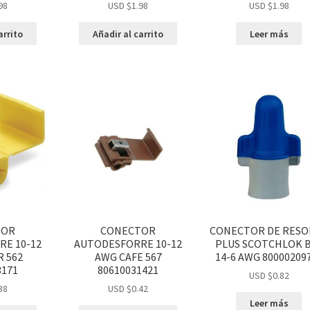
98
USD $
1.98
USD $
1.98
arrito
Añadir al carrito
Leer más
TOR
CONECTOR
CONECTOR DE RESO
E 10-12
AUTODESFORRE 10-12
PLUS SCOTCHLOK 
 562
AWG CAFE 567
14-6 AWG 80000209
3171
80610031421
USD $
0.82
38
USD $
0.42
Leer más