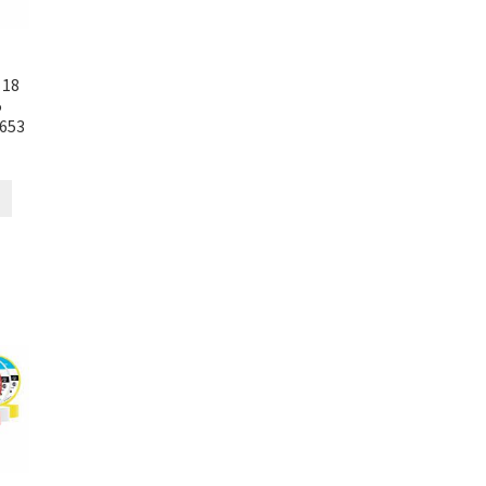
 18
5
653