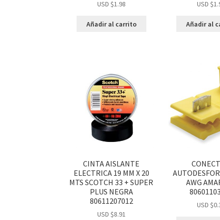
USD $
1.98
USD $
1.
Añadir al carrito
Añadir al c
CINTA AISLANTE
CONEC
ELECTRICA 19 MM X 20
AUTODESFORR
MTS SCOTCH 33 + SUPER
AWG AMAR
PLUS NEGRA
8060110
80611207012
USD $
0.
USD $
8.91