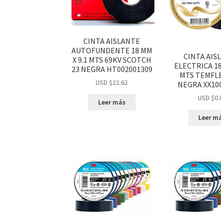
CINTA AISLANTE
AUTOFUNDENTE 18 MM
CINTA AIS
X 9.1 MTS 69KV SCOTCH
ELECTRICA 18
23 NEGRA HT002001309
MTS TEMFLE
USD $
22.62
NEGRA XX10
USD $
0.
Leer más
Leer m