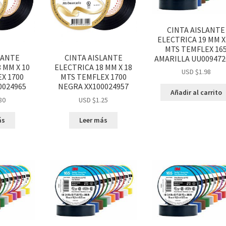
CINTA AISLANTE
ELECTRICA 19 MM X
MTS TEMFLEX 16
LANTE
CINTA AISLANTE
AMARILLA UU009472
 MM X 10
ELECTRICA 18 MM X 18
USD $
1.98
X 1700
MTS TEMFLEX 1700
0024965
NEGRA XX100024957
Añadir al carrito
80
USD $
1.25
ás
Leer más