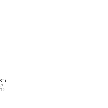
RTE
B/G
769