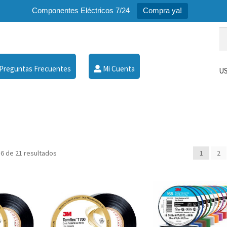
Componentes Eléctricos 7/24
Compra ya!
Bu
Bu
po
Preguntas Frecuentes
Mi Cuenta
US
6 de 21 resultados
1
2