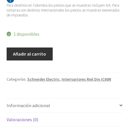
Para destinos en Colombia los precios que se muestran incluyen IVA. Para
compras con destinos internacionales los precios se muestran exonerados
de impuestos.
1 disponibles
Interruptores
Añadir al carrito
Riel
Din
(iC60)
A9F74350
cantidad
Categorías:
Schneider Electric
,
Interruptores Riel Din IC60N
Información adicional
Valoraciones (0)