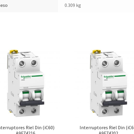
Peso
0.309 kg
nterruptores Riel Din (iC60)
Interruptores Riel Din (iC6
A9F74216
A9F74202