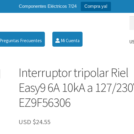
Componentes Eléctricos 7/24
Compra ya!
Bu
Bu
po
Preguntas Frecuentes
Mi Cuenta
US
Interruptor tripolar Riel
Easy9 6A 10kA a 127/23
EZ9F56306
USD $
24.55