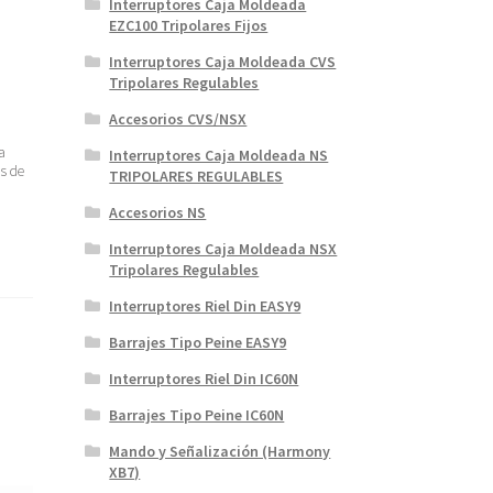
Interruptores Caja Moldeada
EZC100 Tripolares Fijos
Interruptores Caja Moldeada CVS
Tripolares Regulables
Accesorios CVS/NSX
a
Interruptores Caja Moldeada NS
os de
TRIPOLARES REGULABLES
Accesorios NS
Interruptores Caja Moldeada NSX
Tripolares Regulables
Interruptores Riel Din EASY9
Barrajes Tipo Peine EASY9
Interruptores Riel Din IC60N
Barrajes Tipo Peine IC60N
Mando y Señalización (Harmony
XB7)