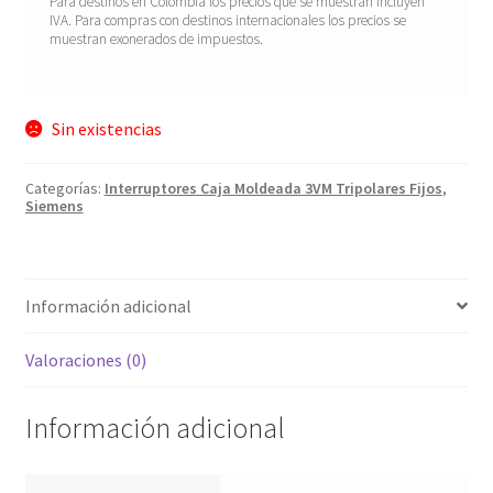
Para destinos en Colombia los precios que se muestran incluyen
IVA. Para compras con destinos internacionales los precios se
muestran exonerados de impuestos.
Sin existencias
Categorías:
Interruptores Caja Moldeada 3VM Tripolares Fijos
,
Siemens
Información adicional
Valoraciones (0)
Información adicional