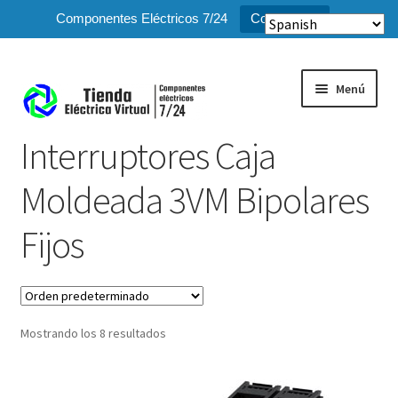
Componentes Eléctricos 7/24
Compra ya!
Menú
Interruptores Caja
Inicio
Moldeada 3VM Bipolares
Expandi
Tienda
el
Fijos
menú
hijo
Contacto
Preguntas Frecuentes
Mostrando los 8 resultados
Mi Cuenta