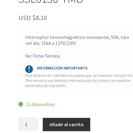
USD $
8.10
Interruptor termomagnético monopolar, 50A, tipo
riel din, 15kA a 127V/220V.
Ver Ficha Técnica
INFORMACIÓN IMPORTANTE
Para destinos en Colombia los precios que se muestran incluyen IVA
Para compras con destinos internacionales los precios se muestran
exonerados de impuestos.
11 disponibles
Interruptor
Añadir al carrito
termomagnético
monopolar