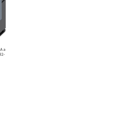
A a
32-