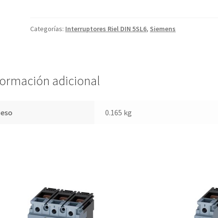
50A
tipo
riel
din
Categorías:
Interruptores Riel DIN 5SL6
,
Siemens
15kA
a
127V/220V
5SL6150-
7MB
cantidad
formación adicional
Peso
0.165 kg