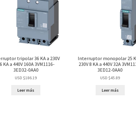
erruptor tripolar 36 KA a 230V
Interruptor monopolar 25 K
6 KA a 440V 160A 3VM1116-
230V 8 KA a 440V 32A 3VM11
3ED32-0AA0
3ED12-0AA0
USD $
186.19
USD $
45.89
Leer más
Leer más