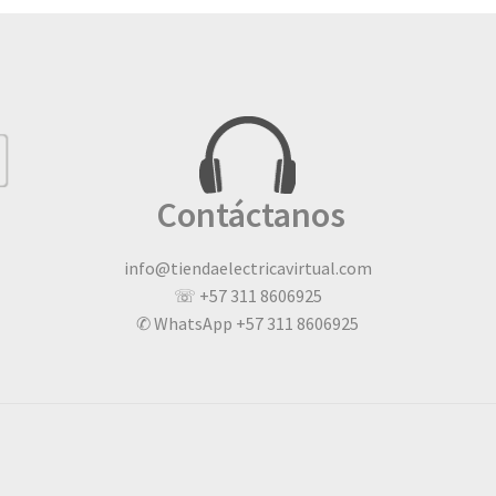
Contáctanos
info@tiendaelectricavirtual.com
☏ +57 311 8606925
✆ WhatsApp +57 311 8606925