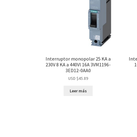
Interruptor monopolar 25 KA a
Int
230V 8 KA a 440Vl 16A 3VM1196-
1
3ED12-0AA0
USD $
45.89
Leer más