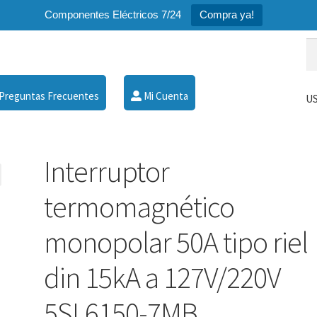
Componentes Eléctricos 7/24
Compra ya!
Bu
Bu
po
Preguntas Frecuentes
Mi Cuenta
US
Interruptor
termomagnético
monopolar 50A tipo riel
din 15kA a 127V/220V
5SL6150-7MB