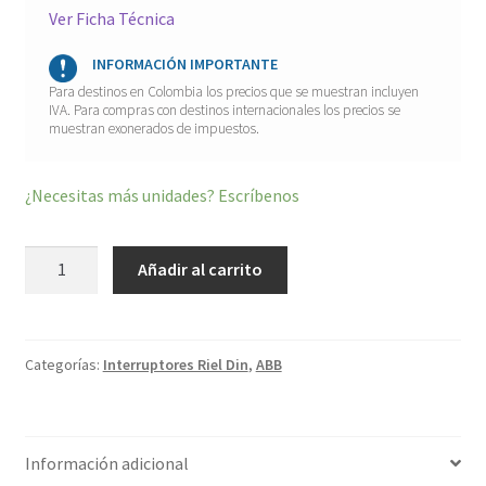
Ver Ficha Técnica
INFORMACIÓN IMPORTANTE
Para destinos en Colombia los precios que se muestran incluyen
IVA. Para compras con destinos internacionales los precios se
muestran exonerados de impuestos.
¿Necesitas más unidades? Escríbenos
Interruptor
Añadir al carrito
bipolar
40A
SH200
10kA
120/240V
2CDS212001R0404
Categorías:
Interruptores Riel Din
,
ABB
cantidad
Información adicional