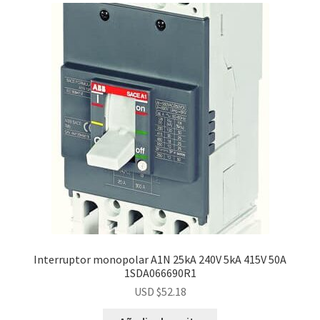
Interruptor monopolar A1N 25kA 240V 5kA 415V 50A
1SDA066690R1
USD $
52.18