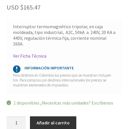
USD $
165.47
Interruptor termomagnético tripolar, en caja
moldeada, tipo industrial, A2C, 50kA a 240V, 20 KA a
440V, regulación térmica fija, corriente nominal
160A.
Ver Ficha Técnica
INFORMACIÓN IMPORTANTE
Para destinos en Colombia los precios que se muestran incluyen
IVA. Para compras con destinos internacionales los precios se
muestran exonerados de impuestos.
1 disponibles ¿Necesitas más unidades? Escríbenos
Interruptor
Añadir al carrito
tripolar
A2C