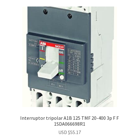
Interruptor tripolar A1B 125 TMF 20-400 3p F F
1SDA066698R1
USD $
55.17