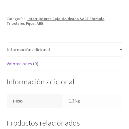
50kA
240V
20
KA
Categorías:
Interruptores Caja Moldeada SACE Fórmula
440V
Tripolares Fijos
,
ABB
160A
1SDA066776R1
cantidad
Información adicional
Valoraciones (0)
Información adicional
Peso
1.3 kg
Productos relacionados