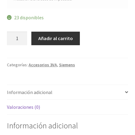
23 disponibles
"Conexión
Añadir al carrito
plana
con
tornillos,
3
unidades
Accesorio
Categorías:
Accesorios 3VA
,
Siemens
para:
3VA1
100/160"
3VA9113-
0QA00
cantidad
Información adicional
Valoraciones (0)
Información adicional