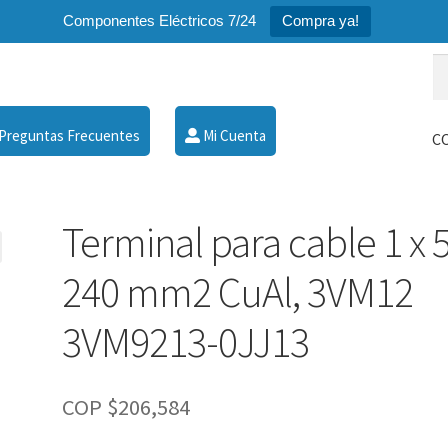
Componentes Eléctricos 7/24
Compra ya!
Bu
Bu
po
Preguntas Frecuentes
Mi Cuenta
C
Terminal para cable 1 x 
240 mm2 CuAl, 3VM12
3VM9213-0JJ13
COP $
206,584