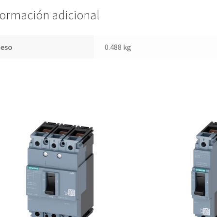
cantidad
formación adicional
Peso
0.488 kg