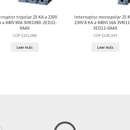
erruptor tripolar 25 KA a 230V
Interruptor monopolar 25 K
A a 440V 80A 3VM1080-2ED32-
230V 8 KA a 440Vl 16A 3VM11
0AA0
3ED12-0AA0
COP $
252,000
COP $
145,597
Leer más
Leer más