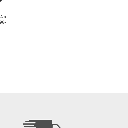
A a
96-