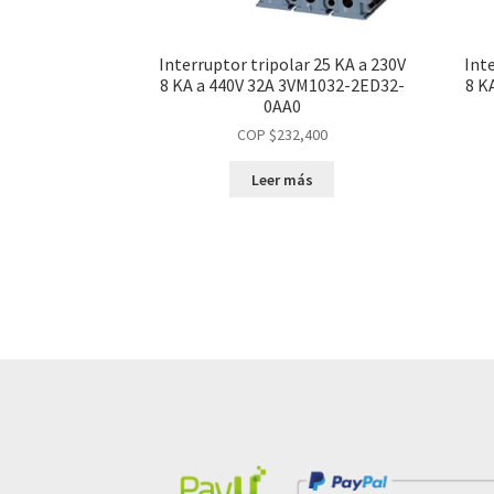
Interruptor tripolar 25 KA a 230V
Int
8 KA a 440V 32A 3VM1032-2ED32-
8 K
0AA0
COP $
232,400
Leer más