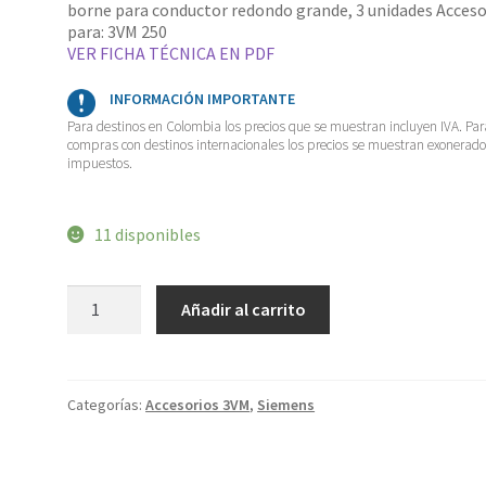
borne para conductor redondo grande, 3 unidades Acceso
para: 3VM 250
VER FICHA TÉCNICA EN PDF
INFORMACIÓN IMPORTANTE
Para destinos en Colombia los precios que se muestran incluyen IVA. Par
compras con destinos internacionales los precios se muestran exonerad
impuestos.
11 disponibles
Terminal
Añadir al carrito
para
cable
1
x
50
240
Categorías:
Accesorios 3VM
,
Siemens
mm2
CuAl,
3VM12
3VM9213-
0JJ13