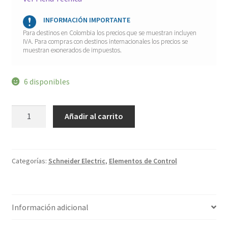
INFORMACIÓN IMPORTANTE
Para destinos en Colombia los precios que se muestran incluyen
IVA. Para compras con destinos internacionales los precios se
muestran exonerados de impuestos.
6 disponibles
Relevo
Añadir al carrito
auxiliar
11
pines
bobina
220VAC
RXM3AB2P7
Categorías:
Schneider Electric
,
Elementos de Control
cantidad
Información adicional