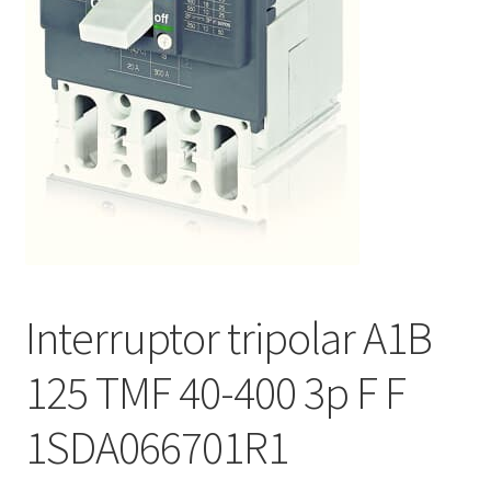
Interruptor tripolar A1B
125 TMF 40-400 3p F F
1SDA066701R1