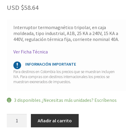
USD $
58.64
Interruptor termomagnético tripolar, en caja
moldeada, tipo industrial, A1B, 25 KA a 240V, 15 KA a
440V, regulación térmica fija, corriente nominal 40A.
Ver Ficha Técnica
INFORMACIÓN IMPORTANTE
Para destinos en Colombia los precios que se muestran incluyen
IVA. Para compras con destinos internacionales los precios se
muestran exonerados de impuestos.
3 disponibles ¿Necesitas más unidades? Escríbenos
Interruptor
Añadir al carrito
tripolar
A1B
125