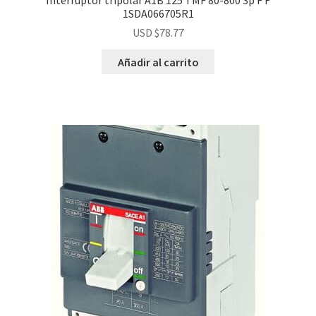
Interruptor tripolar A1B 125 TMF 80-800 3p F F
1SDA066705R1
USD $
78.77
Añadir al carrito