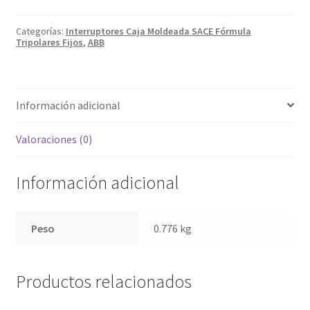
TMF
40-
400
Categorías:
Interruptores Caja Moldeada SACE Fórmula
3p
Tripolares Fijos
,
ABB
F
F
1SDA066701R1
cantidad
Información adicional
Valoraciones (0)
Información adicional
Peso
0.776 kg
Productos relacionados