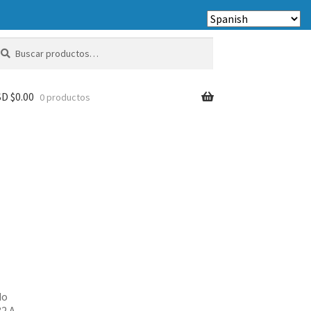
scar
scar
r:
D $
0.00
0 productos
do
82 A