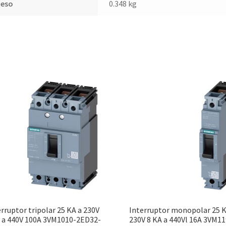
Peso
0.348 kg
erruptor tripolar 25 KA a 230V
Interruptor monopolar 25 K
 a 440V 100A 3VM1010-2ED32-
230V 8 KA a 440Vl 16A 3VM11