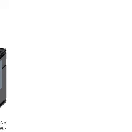
A a
96-