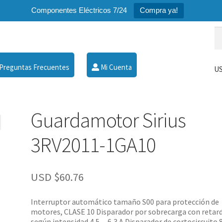
Componentes Eléctricos 7/24
Compra ya!
Bu
Bu
po
Preguntas Frecuentes
Mi Cuenta
US
Guardamotor Sirius
3RV2011-1GA10
USD $
60.76
Interruptor automático tamaño S00 para protección de
motores, CLASE 10 Disparador por sobrecarga con retar
según intensidad 4,5…6,3 A Disparador de cortocircuito 